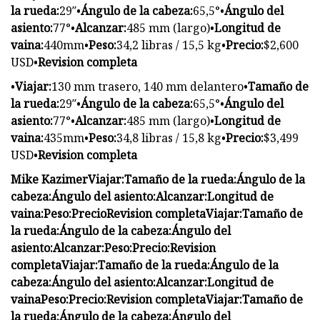
la rueda:
29″•
Ángulo de la cabeza:
65,5°•
Ángulo del
asiento:
77°•
Alcanzar:
485 mm (largo)•
Longitud de
vaina:
440mm•
Peso:
34,2 libras / 15,5 kg•
Precio:
$2,600
USD•
Revision completa
•
Viajar:
130 mm trasero, 140 mm delantero•
Tamaño de
la rueda:
29″•
Ángulo de la cabeza:
65,5°•
Ángulo del
asiento:
77°•
Alcanzar:
485 mm (largo)•
Longitud de
vaina:
435mm•
Peso:
34,8 libras / 15,8 kg•
Precio:
$3,499
USD•
Revision completa
Mike Kazimer
Viajar:
Tamaño de la rueda:
Ángulo de la
cabeza:
Ángulo del asiento:
Alcanzar:
Longitud de
vaina:
Peso:
Precio
Revision completa
Viajar:
Tamaño de
la rueda:
Ángulo de la cabeza:
Ángulo del
asiento:
Alcanzar:
Peso:
Precio:
Revision
completa
Viajar:
Tamaño de la rueda:
Ángulo de la
cabeza:
Ángulo del asiento:
Alcanzar:
Longitud de
vaina
Peso:
Precio:
Revision completa
Viajar:
Tamaño de
la rueda:
Ángulo de la cabeza:
Ángulo del