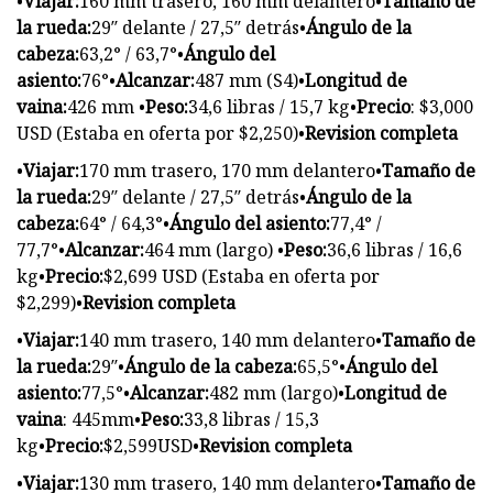
•
Viajar:
160 mm trasero, 160 mm delantero•
Tamaño de
la rueda:
29″ delante / 27,5″ detrás•
Ángulo de la
cabeza:
63,2° / 63,7°•
Ángulo del
asiento:
76°•
Alcanzar:
487 mm (S4)•
Longitud de
vaina:
426 mm •
Peso:
34,6 libras / 15,7 kg•
Precio
: $3,000
USD (Estaba en oferta por $2,250)•
Revision completa
•
Viajar:
170 mm trasero, 170 mm delantero•
Tamaño de
la rueda:
29″ delante / 27,5″ detrás•
Ángulo de la
cabeza:
64° / 64,3°•
Ángulo del asiento:
77,4° /
77,7°•
Alcanzar:
464 mm (largo) •
Peso:
36,6 libras / 16,6
kg•
Precio:
$2,699 USD (Estaba en oferta por
$2,299)•
Revision completa
•
Viajar:
140 mm trasero, 140 mm delantero•
Tamaño de
la rueda:
29″•
Ángulo de la cabeza:
65,5°•
Ángulo del
asiento:
77,5°•
Alcanzar:
482 mm (largo)•
Longitud de
vaina
: 445mm•
Peso:
33,8 libras / 15,3
kg•
Precio:
$2,599USD•
Revision completa
•
Viajar:
130 mm trasero, 140 mm delantero•
Tamaño de