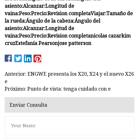
asiento:
Alcanzar:
Longitud de
vaina:
Peso:
Precio:
Revision completa
Viajar:
Tamaño de
la rueda:
Ángulo de la cabeza:
Ángulo del
asiento:
Alcanzar:
Longitud de
vaina:
Peso:
Precio:
Revision completa
nicolas cazar
kim
cruz
Estefanía Pearson
jose patterson
Anterior: ENGWE presenta los X20, X24 y el nuevo X26
e
Próximo: Punto de vista: tenga cuidado con e
Enviar Consulta