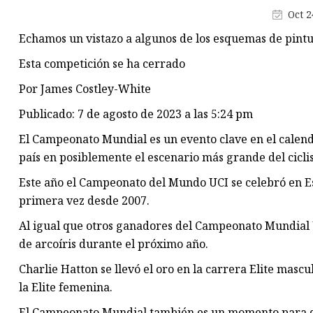
Bicicletas de descenso
Oct 2
Bicicletas rígidas
Echamos un vistazo a algunos de los esquemas de pintu
Bicicletas de cercanías
Esta competición se ha cerrado
Por James Costley-White
Publicado: 7 de agosto de 2023 a las 5:24 pm
El Campeonato Mundial es un evento clave en el calend
país en posiblemente el escenario más grande del cicl
Este año el Campeonato del Mundo UCI se celebró en Es
primera vez desde 2007.
Al igual que otros ganadores del Campeonato Mundial 
de arcoíris durante el próximo año.
Charlie Hatton se llevó el oro en la carrera Elite mascul
la Elite femenina.
El Campeonato Mundial también es un momento para que