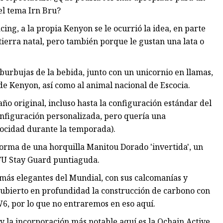
el tema Irn Bru?
ing, a la propia Kenyon se le ocurrió la idea, en parte
tierra natal, pero también porque le gustan una lata o
 burbujas de la bebida, junto con un unicornio en llamas,
de Kenyon, así como al animal nacional de Escocia.
ño original, incluso hasta la configuración estándar del
nfiguración personalizada, pero quería una
ocidad durante la temporada).
orma de una horquilla Manitou Dorado 'invertida', un
FU Stay Guard puntiaguda.
 más elegantes del Mundial, con sus calcomanías y
 cubierto en profundidad la construcción de carbono con
W6, por lo que no entraremos en eso aquí.
y la incorporación más notable aquí es la Ochain Active