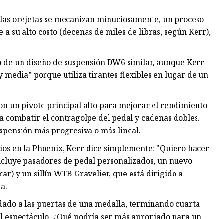
 las orejetas se mecanizan minuciosamente, un proceso
 a su alto costo (decenas de miles de libras, según Kerr),
o de un diseño de suspensión DW6 similar, aunque Kerr
 media” porque utiliza tirantes flexibles en lugar de un
n un pivote principal alto para mejorar el rendimiento
 combatir el contragolpe del pedal y cadenas dobles.
spensión más progresiva o más lineal.
ios en la Phoenix, Kerr dice simplemente: "Quiero hacer
incluye pasadores de pedal personalizados, un nuevo
) y un sillín WTB Gravelier, que está dirigido a
ta.
dado a las puertas de una medalla, terminando cuarta
 el espectáculo. ¿Qué podría ser más apropiado para un