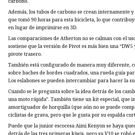
carbono.
Además, los tubos de carbono se crean internamente y
que tomó 90 horas para esta bicicleta, lo que contribuye
en lugar de imprimirse en 3D.
Las comparaciones de Atherton no se calman con el us
sostiene que la versión de Pivot es más bien una “DW5 y
pivote trasero.
También está configurado de manera muy diferente, co
sobre baches de bordes cuadrados, una rueda guía para
Los eslabones se pueden intercambiar para hacer la su
Cuando se le pregunta sobre la idea detrás de los camb
una moto rápida". También tiene un kit especial, que 
amortiguador de horquilla (que aún no se puede comprar
ciclistas de grava, pero que le gusta por su espalda cor
Puede que la junior escocesa Aimi Kenyon se haya que
detrás de las tres primeras kiwis, pero su V10 se robó