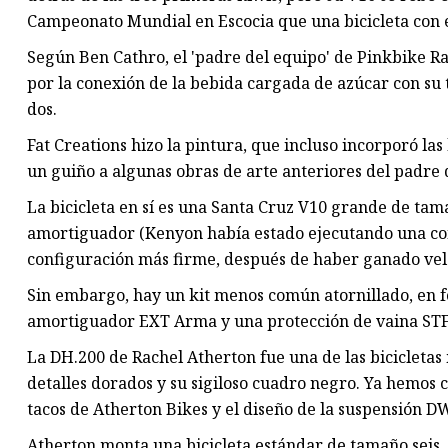
Campeonato Mundial en Escocia que una bicicleta con 
Según Ben Cathro, el 'padre del equipo' de Pinkbike Rac
por la conexión de la bebida cargada de azúcar con su 
dos.
Fat Creations hizo la pintura, que incluso incorporó las
un guiño a algunas obras de arte anteriores del padre 
La bicicleta en sí es una Santa Cruz V10 grande de tama
amortiguador (Kenyon había estado ejecutando una co
configuración más firme, después de haber ganado vel
Sin embargo, hay un kit menos común atornillado, en f
amortiguador EXT Arma y una protección de vaina ST
La DH.200 de Rachel Atherton fue una de las bicicletas
detalles dorados y su sigiloso cuadro negro. Ya hemos
tacos de Atherton Bikes y el diseño de la suspensión D
Atherton monta una bicicleta estándar de tamaño seis, 