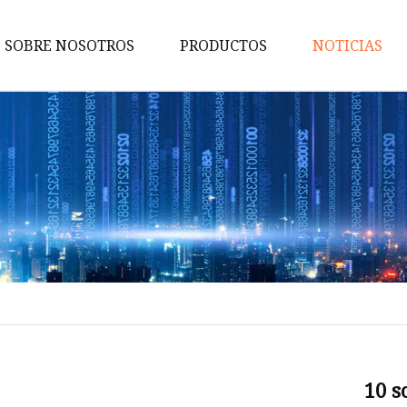
SOBRE NOSOTROS
PRODUCTOS
NOTICIAS
Bicicletas de carretera
Bicicletas urbanas
Bicicletas para niños
Bicicletas eléctricas
Bicicletas de montaña
Bicicletas gordas
Bicicletas de grava
Bicicletas de enduro
Bicicletas Confort
10 s