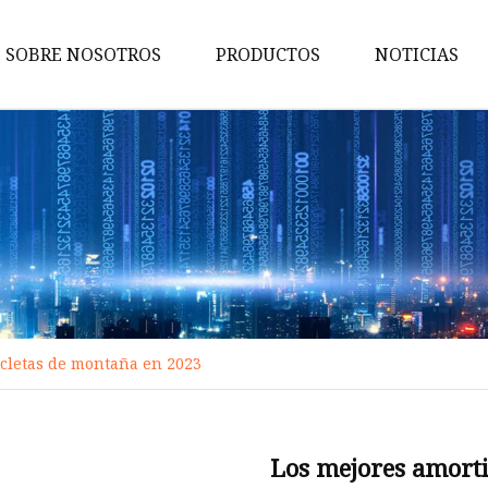
SOBRE NOSOTROS
PRODUCTOS
NOTICIAS
Bicicletas de carretera
Bicicletas urbanas
Bicicletas para niños
Bicicletas eléctricas
Bicicletas de montaña
Bicicletas gordas
icletas de montaña en 2023
Bicicletas de grava
Bicicletas de enduro
Bicicletas Confort
Los mejores amorti