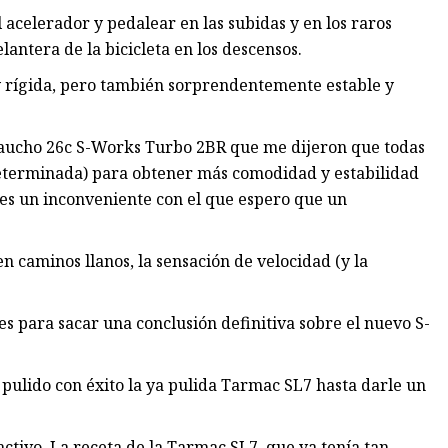
l acelerador y pedalear en las subidas y en los raros
lantera de la bicicleta en los descensos.
 y rígida, pero también sorprendentemente estable y
caucho 26c S-Works Turbo 2BR que me dijeron que todas
determinada) para obtener más comodidad y estabilidad
es un inconveniente con el que espero que un
en caminos llanos, la sensación de velocidad (y la
s para sacar una conclusión definitiva sobre el nuevo S-
 pulido con éxito la ya pulida Tarmac SL7 hasta darle un
ctivo. La receta de la Tarmac SL7, que ya tenía tan