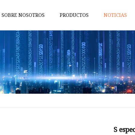
SOBRE NOSOTROS
PRODUCTOS
NOTICIAS
Bicicletas de carretera
Bicicletas urbanas
Bicicletas para niños
Bicicletas eléctricas
Bicicletas de montaña
Bicicletas gordas
Bicicletas de grava
Bicicletas de enduro
Bicicletas Confort
S espe