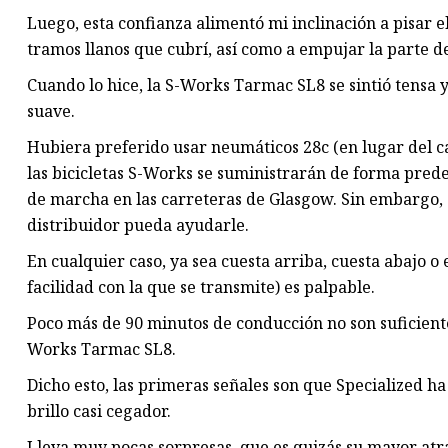
Luego, esta confianza alimentó mi inclinación a pisar e
tramos llanos que cubrí, así como a empujar la parte de
Cuando lo hice, la S-Works Tarmac SL8 se sintió tensa
suave.
Hubiera preferido usar neumáticos 28c (en lugar del 
las bicicletas S-Works se suministrarán de forma pre
de marcha en las carreteras de Glasgow. Sin embargo, 
distribuidor pueda ayudarle.
En cualquier caso, ya sea cuesta arriba, cuesta abajo o 
facilidad con la que se transmite) es palpable.
Poco más de 90 minutos de conducción no son suficiente
Works Tarmac SL8.
Dicho esto, las primeras señales son que Specialized ha
brillo casi cegador.
Lleva muy pocas sorpresas, que es quizás su mayor atra